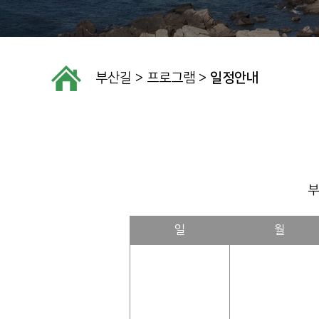
부산길
>
프로그램
>
일정안내
부
일
월