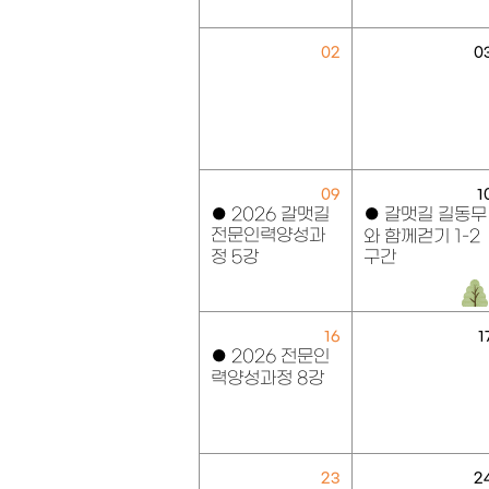
02
0
09
1
●
2026 갈맷길
●
갈맷길 길동무
전문인력양성과
와 함께걷기 1-2
정 5강
구간
16
1
●
2026 전문인
력양성과정 8강
23
2