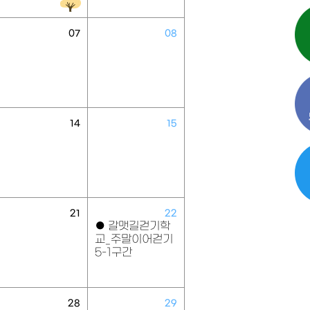
07
08
14
15
21
22
●
갈맷길걷기학
교_주말이어걷기
5-1구간
28
29