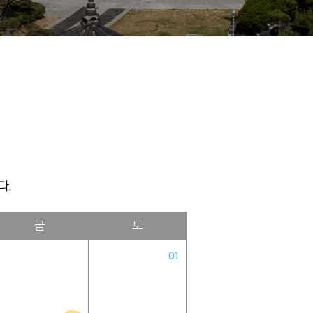
다.
금
토
01