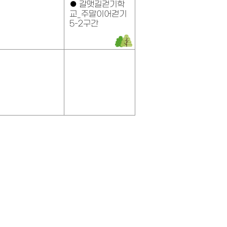
●
갈맷길걷기학
교_주말이어걷기
5-2구간