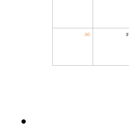
30
3
●