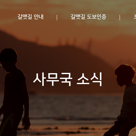
갈맷길 안내
갈맷길 도보인증
사무국 소식