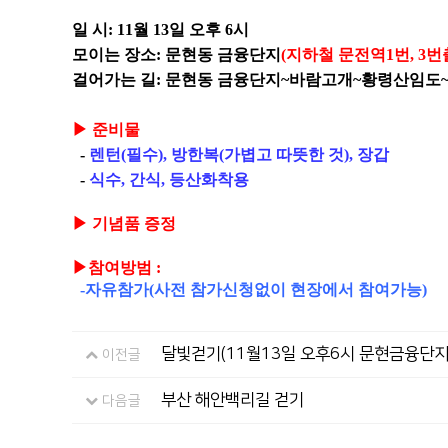
일 시: 11월 13일 오후 6시
모이는 장소: 문현동 금융단지
(지하철 문전역1번, 3번
걸어가는 길: 문현동 금융단지~바람고개~황령산임도
▶ 준비물
-
렌턴(필수), 방한복(가볍고 따뜻한 것), 장갑
-
식수, 간식, 등산화착용
▶ 기념품 증정
▶참여방범 :
-자유참가(사전 참가신청없이 현장에서 참여가능)
달빛걷기(11월13일 오후6시 문현금융단지
이전글
부산 해안백리길 걷기
다음글