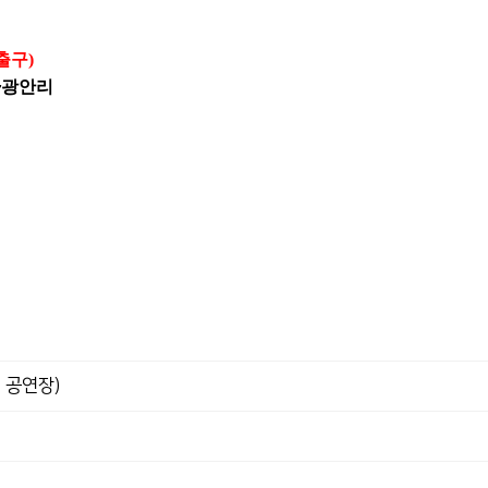
출구)
~광안리
 공연장)