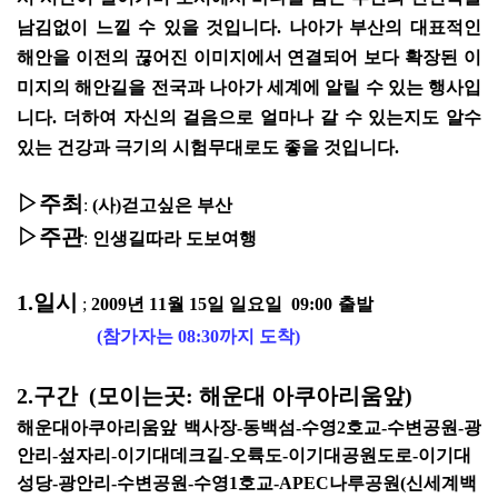
남김없이 느낄 수 있을 것입니다. 나아가 부산의 대표적인
해안을 이전의 끊어진 이미지에서 연결되어 보다 확장된 이
미지의 해안길을 전국과 나아가 세계에 알릴 수 있는 행사입
니다. 더하여 자신의 걸음으로 얼마나 갈 수 있는지도 알수
있는 건강과 극기의 시험무대로도 좋을 것입니다.
▷주최
:
(사)걷고싶은 부산
▷주관
:
인생길따라 도보여행
1.일시
;
2009년 11월 15일 일요일 09:00
출발
(참가자는 08:30까지
도착
)
2.구간
(모이는곳: 해운대 아쿠아리움앞
)
해운대아쿠아리움앞 백사장-동백섬-수영2호교-수변공원-광
안리-섶자리-이기대데크길-오륙도-이기대공원도로-이기대
성당-광안리-수변공원-수영1호교-APEC나루공원(신세계백