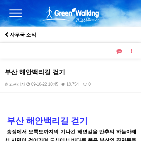
사무국 소식
부산 해안백리길 걷기
최고관리자
09-10-22 10:45
18,754
0
본문
부산 해안백리길 걷
기
송정에서 오륙도까지의 기나긴 해변길을 만추의 하늘아래
서 시민이 걸어가며 도시에서 바다를 품은 부산의 진면목을