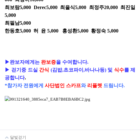
최보람5,000 Derec5,000 최을식5,000 최정주20,000 최진일
5,000
최필남5,000
한동호5,000 허 윤 5,000 홍성환5,000 황정숙 5,000
▶완보자에게는
완보증
을 수여합니다.
▶ 걷기중 드실
간식
(김밥,초코파이,바나나등) 및
식수
를 제
공합니다
.
*참가자 전원에게
사단법인 스카프
와
리플렛
드림니다.
달빛걷기