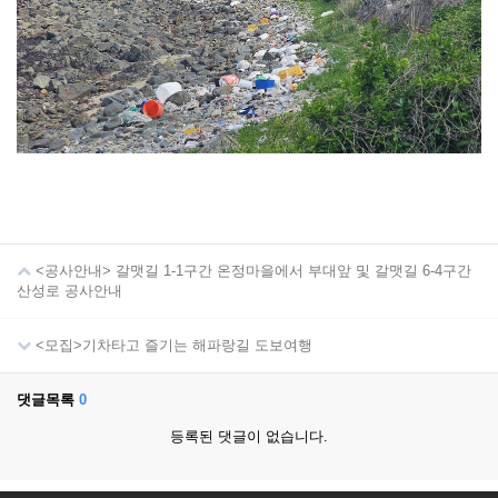
<공사안내> 갈맷길 1-1구간 온정마을에서 부대앞 및 갈맷길 6-4구간
산성로 공사안내
<모집>기차타고 즐기는 해파랑길 도보여행
댓글목록
0
등록된 댓글이 없습니다.