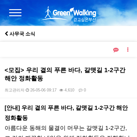
사무국 소식
<모집> 우리 곁의 푸른 바다, 갈맷길 1-2구간
해안 정화활동
최고관리자
26-05-06 09:17
4,610
0
본문
[안내] 우리 곁의 푸른 바다, 갈맷길 1-2구간 해안
정화활동
아름다운 동해의 물결이 머무는 갈맷길 1-2구간,