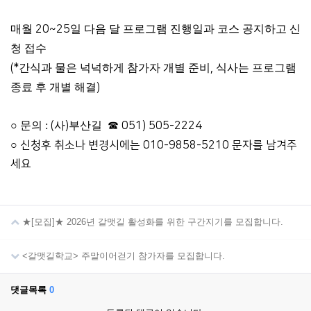
매월
20~25
일 다음 달 프로그램 진행일과 코스 공지하고 신
청 접수
(*
간식과 물은 넉넉하게 참가자 개별 준비
,
식사는 프로그램
종료 후 개별 해결
)
○ 문의 :
(
사
)
부산길
☎
051) 505-2224
○
신청후 취소나 변경시에는 010-9858-5210 문자를 남겨주
세요
★[모집]★ 2026년 갈맷길 활성화를 위한 구간지기를 모집합니다.
<갈맷길학교> 주말이어걷기 참가자를 모집합니다.
댓글목록
0