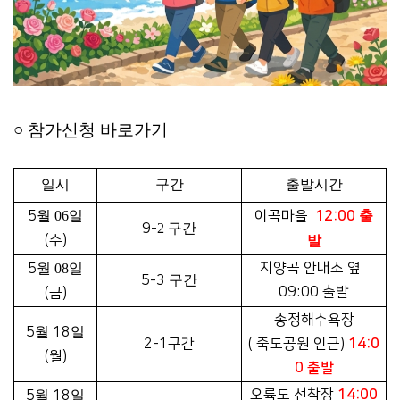
○
참가신청 바로가기
일시
구간
출발시간
5
월 06
일
이곡마을
12:00
출
9-
2
구간
(수
)
발
지양곡 안내소 옆
5
월 08
일
5-3
구간
09:00 출발
(금
)
송정해수욕장
5
월
18
일
2-1구간
( 죽도공원 인근)
14:0
(월
)
0 출발
오륙도 선착장
14:00
5
월
18
일