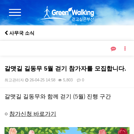
사무국 소식
갈맷길 길동무 5월 걷기 참가자를 모집합니다.
최고관리자
26-04-25 14:58
5,803
0
본문
갈맷길 길동무와 함께 걷기
월
진행 구간
(5
)
○
참가신청 바로가기