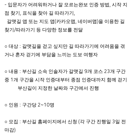
-
입문자가 어려워하거나 잘 모르는완보 인증 방법
,
시작 지
점 찾기
,
표식을 찾아 길 따라가기
,
갈맷길 앱 또는 지도 앱
(
카카오맵
,
네이버맵
)
을 이용한 길
찾기
/
따라가기 등 다양한 정보를 전달
○
대상
:
갈맷길을 걷고 싶지만 길 따라가기에 어려움을 겪
거나 혼자 걷기에 부담을 느끼는 도보 여행자
○
내용
:
부산길
소속 인솔자가 갈맷길
9
개 코스
23
개 구간
중
1
개 구간을 시작 인증대부터 종점 인증대까지 함께 걷기
부산길
이 지정한 날짜와 구간에서 진행
○
인원
:
구간당
2~10
명
○
모집
:
부산길
홈페이지에서 신청
(
각 구간 진행일
3
일 전
마감
)