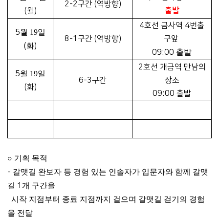
2-2구간 (역방향)
출발
(월
)
4호선 금사역 4번출
5
월 19
일
8-1구간 (역방향)
구앞
(
화
)
09:00
출발
2호선 개금역 만남의
5
월 19
일
6-3구간
장소
(화
)
09:00 출발
○
기획 목적
-
갈맷길 완보자 등 경험 있는 인솔자가 입문자와 함께 갈맷
길
1
개 구간을
시작 지점부터 종료 지점까지 걸으며 갈맷길 걷기의 경험
을 전달