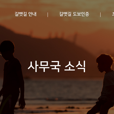
갈맷길 안내
갈맷길 도보인증
사무국 소식