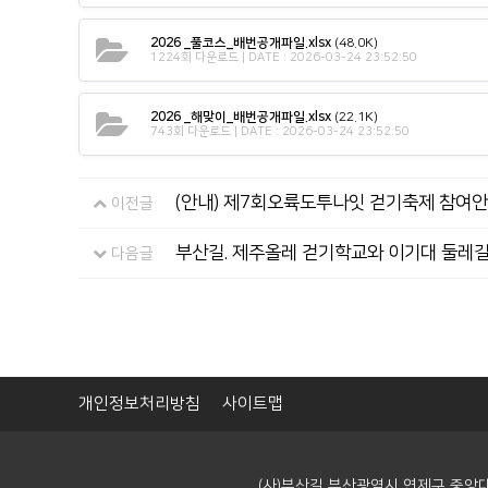
2026 _풀코스_배번공개파일.xlsx
(48.0K)
1224회 다운로드 | DATE : 2026-03-24 23:52:50
2026 _해맞이_배번공개파일.xlsx
(22.1K)
743회 다운로드 | DATE : 2026-03-24 23:52:50
(안내) 제7회오륙도투나잇 걷기축제 참여
이전글
부산길. 제주올레 걷기학교와 이기대 둘레길
다음글
개인정보처리방침
사이트맵
(사)부산길 부산광역시 연제구 중앙대