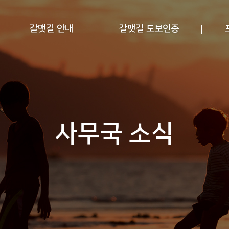
갈맷길 안내
갈맷길 도보인증
사무국 소식