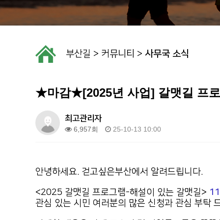
부산길
>
커뮤니티
>
사무국 소식
★마감★[2025년 사업] 갈맷길 프로
최고관리자
6,957회
25-10-13 10:00
안녕하세요. 걷고싶은부산에서 알려드립니다.
<2025 갈맷길 프로그램-해설이 있는 갈맷길>
1
관심 있는 시민 여러분의 많은 신청과 관심 부탁 