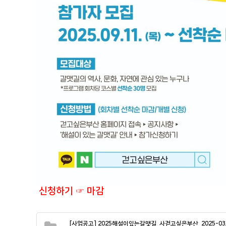
신청하기 ☞ 마감
[사업공고] 2025해설이있는갈맷길_사걷고싶은부산_2025-03