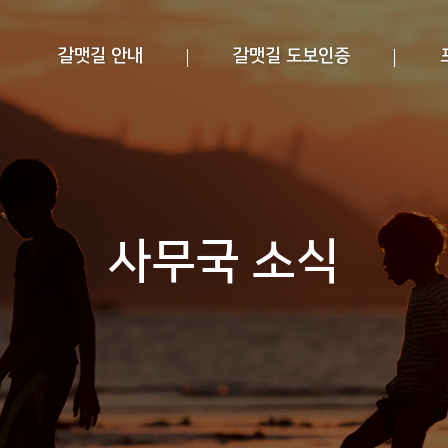
갈맷길 안내
갈맷길 도보인증
사무국 소식