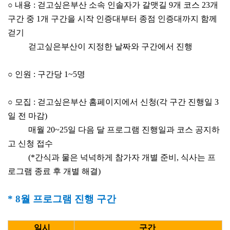
○
내용
:
걷고싶은부산 소속 인솔자가 갈맷길
9
개 코스
23
개
구간 중
1
개 구간을 시작 인증대부터 종점 인증대까지 함께
걷기
걷고싶은부산이 지정한 날짜와 구간에서 진행
○
인원
:
구간당
1~5
명
○
모집
:
걷고싶은부산 홈페이지에서 신청
(
각 구간 진행일
3
일 전 마감
)
매월
20~25
일 다음 달 프로그램 진행일과 코스 공지하
고 신청 접수
(*
간식과 물은 넉넉하게 참가자 개별 준비
,
식사는 프
로그램 종료 후 개별 해결
)
* 8
월 프로그램 진행 구간
일시
구간