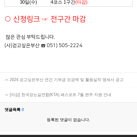
30일(수)
4코스 1구간
(마감)
○ 신청링크 ☞ 전구간 마감
많은 관심 부탁드립니다.
(사)걷고싶은부산 ☎ 051) 505-2224
2024 걷고싶은부산 연간 기부금 모금액 및 활용실적 명세서 공고
[마감] 한국걷는길연합(KTA) 패스포트 7월 완주 지원 안내
댓글목록
0
등록된 댓글이 없습니다.