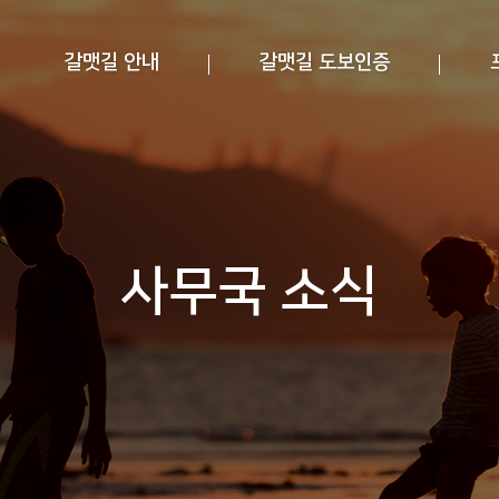
갈맷길 안내
갈맷길 도보인증
사무국 소식