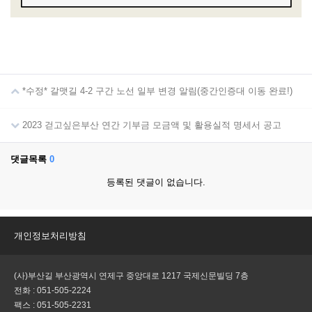
*수정* 갈맷길 4-2 구간 노선 일부 변경 알림(중간인증대 이동 완료!)
2023 걷고싶은부산 연간 기부금 모금액 및 활용실적 명세서 공고
댓글목록
0
등록된 댓글이 없습니다.
개인정보처리방침
(사)부산길 부산광역시 연제구 중앙대로 1217 국제신문빌딩 7층
전화 : 051-505-2224
팩스 : 051-505-2231