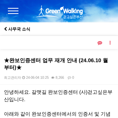
사무국 소식
★완보인증센터 업무 재개 안내 (24.06.10 월
부터)★
최고관리자
24-06-04 10:25
8,266
0
본문
안녕하세요. 갈맷길 완보인증센터 (사)걷고싶은부
산입니다.
아래와 같이 완보인증센터에서의 인증서 및 기념