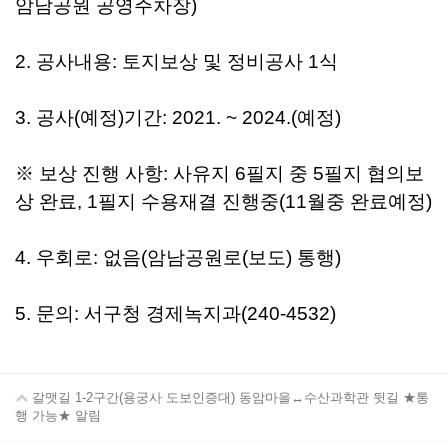
암남공원 공영주차장)
2. 공사내용: 토지보상 및 정비공사 1식
3. 공사(예정)기간: 2021. ~ 2024.(예정)
※ 보상 진행 사항: 사유지 6필지 중 5필지 협의보
상 완료, 1필지 수용재결 진행중(11월중 완료예정)
4. 우회로: 없음(암남공원로(보도) 통행)
5. 문의: 서구청 경제녹지과(240-4532)
갈맷길 1-2구간(용궁사 도보인증대) 동암마을↔수산과학관 뒷길 ★통
행 가능★ 알림