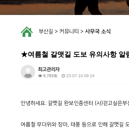
부산길
>
커뮤니티
>
사무국 소식
★여름철 갈맷길 도보 유의사항 알
최고관리자
9,783회
23-07-10 09:24
안녕하세요. 갈맷길 완보인증센터 (사)걷고싶은부
여름철 무더위와 장마, 태풍 등으로 인해 갈맷길 