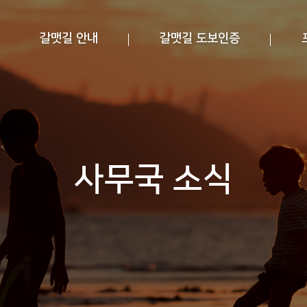
갈맷길 안내
갈맷길 도보인증
사무국 소식