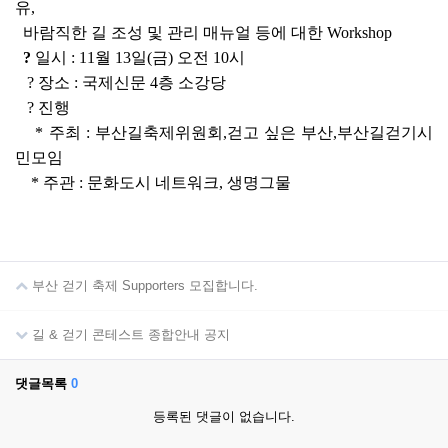
유,
바람직한 길 조성 및 관리 매뉴얼 등에 대한 Workshop
?
일시 : 11월 13일(금) 오전 10시
? 장소 : 국제신문 4층 소강당
? 진행
* 주최 : 부산길축제위원회,걷고 싶은 부산,부산길걷기시
민모임
* 주관 : 문화도시 네트워크, 생명그물
부산 걷기 축제 Supporters 모집합니다.
길 & 걷기 콘테스트 종합안내 공지
댓글목록
0
등록된 댓글이 없습니다.