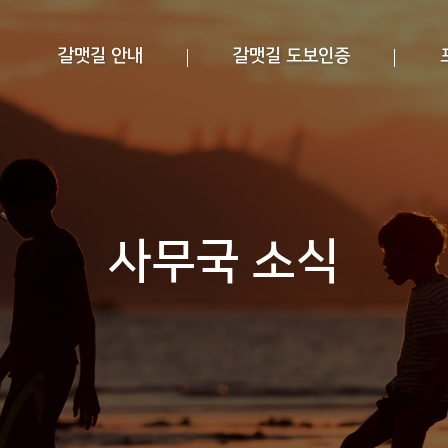
갈맷길 안내
갈맷길 도보인증
사무국 소식