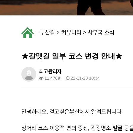
부산길
>
커뮤니티
>
사무국 소식
★갈맷길 일부 코스 변경 안내★
최고관리자
11,478회
22-11-23 10:34
안녕하세요. 걷고싶은부산에서 알려드립니다.
장거리 코스 이용객 편의 증진, 관광명소 발굴 등