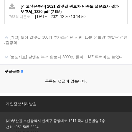
[걷고싶은부산] 2021 갈맷길 완보자 만족도 설문조사 결과
보고서_1230.pdf
(2.9M)
|
DATE : 2021-12-30 10:14:59
763회 다운로드
[기고] 도심 갈맷길 300리 추가조성 땐 시민 ‘15분 생활권’ 한발짝 성큼
/김광회
[보도자료] 갈맷길 누적 완보자 3000명 돌파... MZ 뚜벅이도 늘었다
댓글목록
0
등록된 댓글이 없습니다.
개인정보처리방침
(사)부산길 부산광역시 연제구 중앙대로 1217 국제신문빌딩 7층
전화 : 051-505-2224