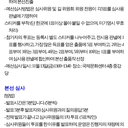
하여 본선진출
- 예선심사방법은 심사위원 및 길 위원회 위원 전원이 각3표를 심사용
판넬에 기명하여
스티커를 부착 (단 한곳에 1표이상 몰아 붙일 수 없으며, 미기명시 무효
처리)
- 참가자의 투표는 등록시 별도 스티커를 나누어주고, 전시용 판넬에 1
표를 행사하고, 가장 많은 득표를 얻은 출품에 5표 부여하고, 2위는 4
표부여 3위는 3표부여, 4위는 2표부여, 5위부터 10위는 1표를 부여하
여 심사용 판넬에 합산하여 본선 출품작 선정
- 예선심사 일시 : 11월 13일(금) 13:00~13:40 장소 : 국제문화센터 4층 중강
당
본선 심사
[방법]
- 발표시간은 5분입니다. (5분씩)
- 발표 5분후 발표자와 심사위원과의 질의응답 5분
- 전체 발표가 끝나고 심사위원들의 1차 투표 ( 5표씩/인)
- 심사위원들이 투표를 한 이유를 발표하며, 운영은 진행자의 재량에 의