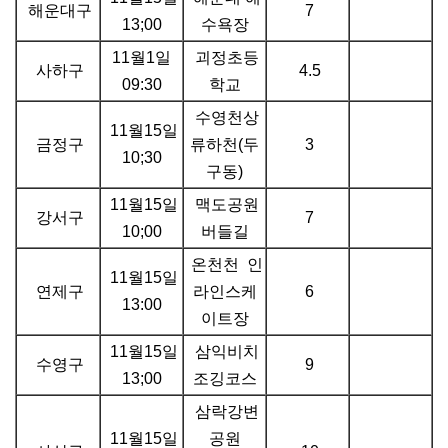
해운대구
7
13;00
수욕장
11월1일
괴정초등
사하구
4.5
09:30
학교
수영천상
11월15일
금정구
류하천(두
3
10;30
구동)
11월15일
맥도공원
강서구
7
10;00
버들길
온천천 인
11월15일
연제구
라인스케
6
13:00
이트장
11월15일
삼익비치
수영구
9
13;00
조깅코스
삼락강변
11월15일
공원