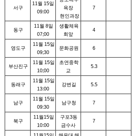
11월 15일
서구
욕장
7
09:00
현인과장
11월 8일
생활체육
동구
4
07;00
회앞
11월 15일
영도구
문화공원
6
09;30
11월 15일
초연중학
부산진구
5.3
10;00
교
11월 15일
동래구
강변길
5.5
13:00
11월 15일
남구
남구청
7
09:30
11월15일
구포3동
북구
7
10:00
금수사
11월15일
해운대 해