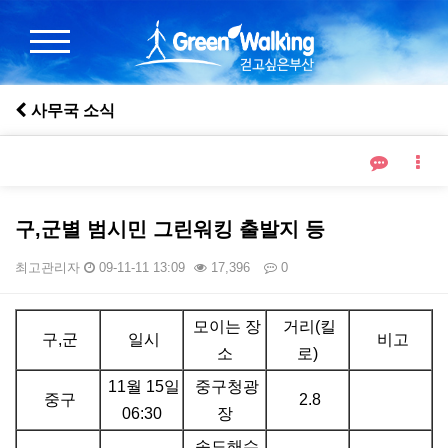
사무국 소식
구,군별 범시민 그린워킹 출발지 등
최고관리자
09-11-11 13:09
17,396
0
본문
모이는 장
거리(킬
구,군
일시
비고
소
로)
11월 15일
중구청광
중구
2.8
06:30
장
송도해수