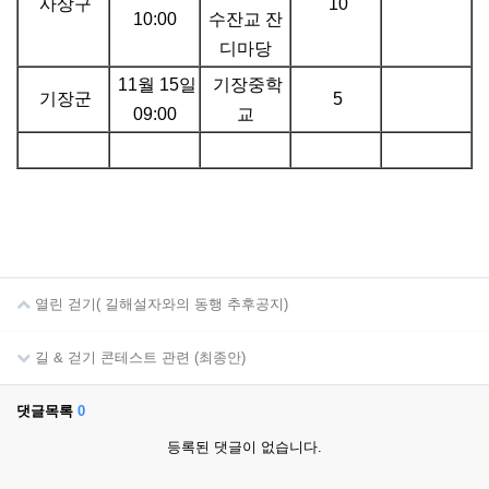
사상구
10
10:00
수잔교 잔
디마당
11월 15일
기장중학
기장군
5
09:00
교
열린 걷기( 길해설자와의 동행 추후공지)
길 & 걷기 콘테스트 관련 (최종안)
댓글목록
0
등록된 댓글이 없습니다.