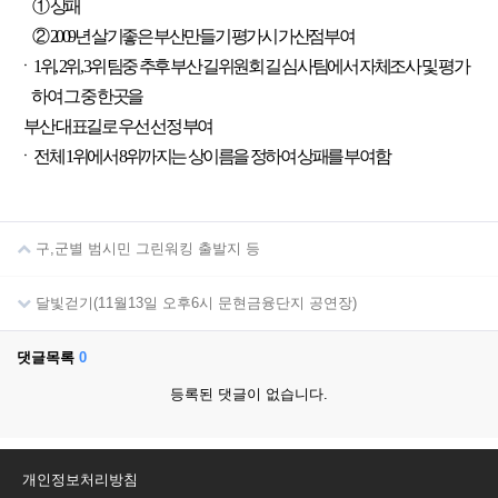
① 상패
② 2009년 살기좋은 부산만들기 평가시 가산점부여
ㆍ 1위, 2위, 3위 팀중 추후 부산 길위원회 길 심사팀에서 자체조사 및 평가
하여 그 중 한곳을
부산 대표길로 우선 선정 부여
ㆍ 전체 1위에서 8위까지는 상이름을 정하여 상패를 부여함
구,군별 범시민 그린워킹 출발지 등
달빛걷기(11월13일 오후6시 문현금융단지 공연장)
댓글목록
0
등록된 댓글이 없습니다.
개인정보처리방침