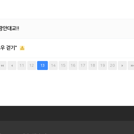
광안대교!!
로우 걷기"
11
12
14
15
16
17
18
19
20
13