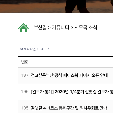
부산길
>
커뮤니티
>
사무국 소식
Total 437건
13 페이지
번호
197
걷고싶은부산 공식 페이스북 페이지 오픈 안내
196
[완보자 통계] 2020년 1/4분기 갈맷길 완보자 
195
갈맷길 4-1코스 통제구간 및 임시우회로 안내