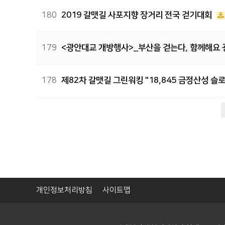
180
2019 갈맷길 사포지향 장거리 전국 걷기대회
179
<광안대교 개방행사>_부산을 걷는다, 함께해요 
178
제82차 갈맷길 그린워킹 "18,845 금정산성 슬
다음
맨끝
개인정보처리방침
사이트맵