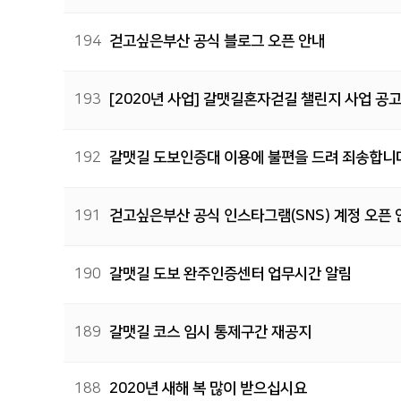
194
걷고싶은부산 공식 블로그 오픈 안내
193
[2020년 사업] 갈맷길혼자걷길 챌린지 사업 공
192
갈맷길 도보인증대 이용에 불편을 드려 죄송합니
191
걷고싶은부산 공식 인스타그램(SNS) 계정 오픈 
190
갈맷길 도보 완주인증센터 업무시간 알림
189
갈맷길 코스 임시 통제구간 재공지
188
2020년 새해 복 많이 받으십시요