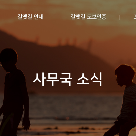
갈맷길 안내
갈맷길 도보인증
사무국 소식