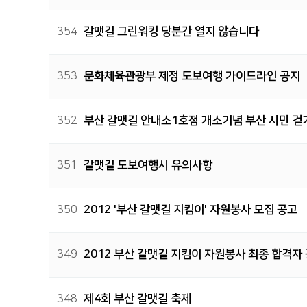
354
갈맷길 그린워킹 당분간 열지 않습니다
353
문화체육관광부 제정 도보여행 가이드라인 공지
352
부산 갈맷길 안내소1호점 개소기념 부산 시민 걷기
351
갈맷길 도보여행시 유의사항
350
2012 '부산 갈맷길 지킴이' 자원봉사 모집 공고
349
2012 부산 갈맷길 지킴이 자원봉사 최종 합격자
348
제4회 부산 갈맷길 축제