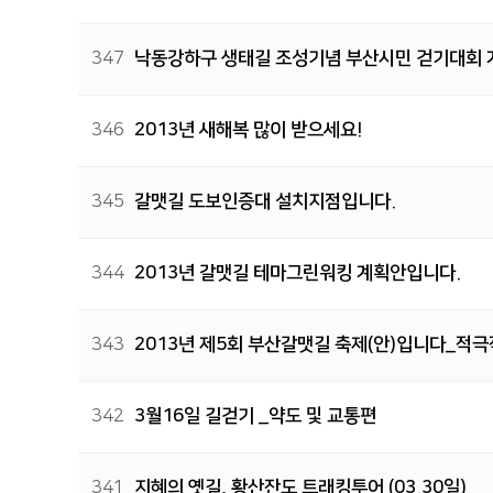
347
낙동강하구 생태길 조성기념 부산시민 걷기대회 
346
2013년 새해복 많이 받으세요!
345
갈맷길 도보인증대 설치지점입니다.
344
2013년 갈맷길 테마그린워킹 계획안입니다.
343
2013년 제5회 부산갈맷길 축제(안)입니다_적
342
3월16일 길걷기 _약도 및 교통편
341
지혜의 옛길, 황산잔도 트래킹투어 (03.30일)