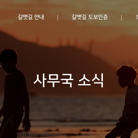
갈맷길 안내
갈맷길 도보인증
사무국 소식