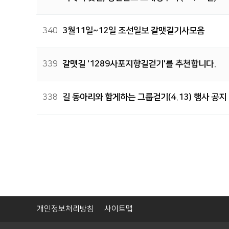
340
3월11일~12일 조선일보 갈맷길기사모음
339
갈맷길 '1289사포지향길걷기'를 추천합니다.
338
길 동아리와 함게하는 그룹걷기(4.13) 행사 공지
다음
맨끝
개인정보처리방침
사이트맵