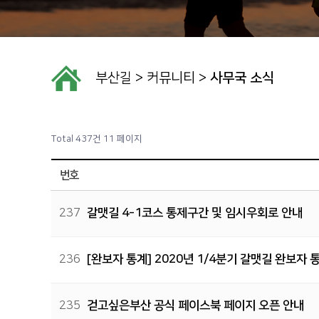
부산길
>
커뮤니티
>
사무국 소식
Total 437건
11 페이지
번호
237
갈맷길 4-1코스 통제구간 및 임시우회로 안내
236
[완보자 통계] 2020년 1/4분기 갈맷길 완보자 
235
걷고싶은부산 공식 페이스북 페이지 오픈 안내