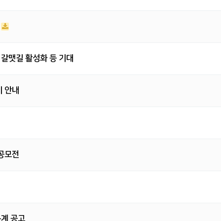
…갈맷길 활성화 등 기대
기 안내
 공모전
통계 공고