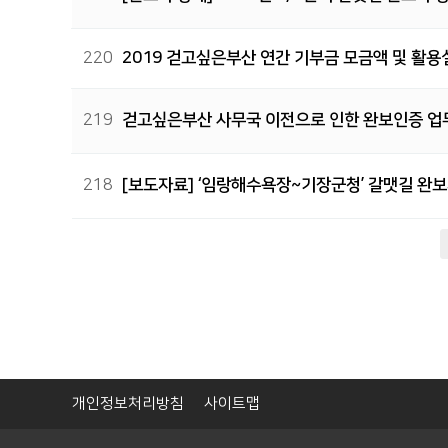
220
2019 걷고싶은부산 연간 기부금 모금액 및 활용
219
걷고싶은부산 사무국 이전으로 인한 완보인증 업무
218
[보도자료] ‘임랑해수욕장~기장군청’ 갈맷길 완보
다음
맨끝
개인정보처리방침
사이트맵