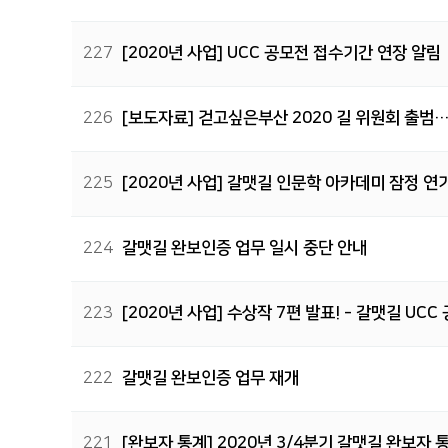
227
[2020년 사업] UCC 공모전 접수기간 연장 알림
226
[보도자료] 걷고싶은부산 2020 길 위원회 출범
225
[2020년 사업] 갈맷길 인문학 아카데미 잠정 연
224
갈맷길 완보인증 업무 일시 중단 안내
223
[2020년 사업] 수상작 7편 발표! - 갈맷길 UCC
222
갈맷길 완보인증 업무 재개
221
[완보자 통계] 2020년 3/4분기 갈맷길 완보자 