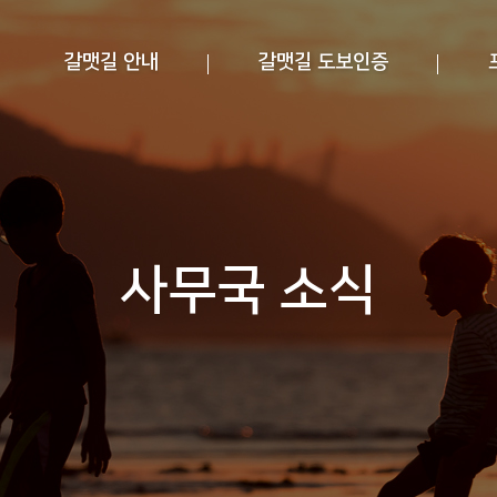
갈맷길 안내
갈맷길 도보인증
사무국 소식