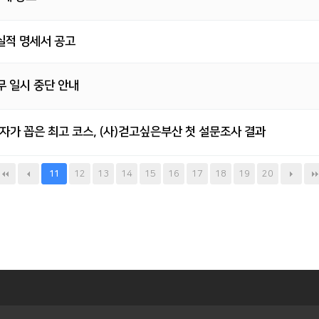
실적 명세서 공고
 일시 중단 안내
자가 꼽은 최고 코스, (사)걷고싶은부산 첫 설문조사 결과
12
13
14
15
16
17
18
19
20
11